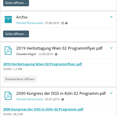
Seite öffnen ...
Archiv
Zuletzt aktualisiert 27.08.2019 - 10:25
Auch für nicht registrierte Benutzer 
Harald Künemund
·
·
27.08.2019
Seite öffnen ...
2019 Herbsttagung Wien 02 Programmflyer.pdf
Auch für nicht registrierte Benutzer sichtbar
Claudia Vogel
·
·
12.08.2019
2019 Herbsttagung Wien 02 Programmflyer.pdf
Größe: 1,2 MB
Dateiordner öffnen
2000 Kongress der DGS in Köln 02 Programm.pdf
Auch für nicht registrierte Benutzer sic
Harald Künemund
·
·
25.07.2019
2000 Kongress der DGS in Köln 02 Programm.pdf
Größe: 28,2 kB