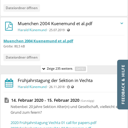
Dateiordner öffnen
Muenchen 2004 Kuenemund et al.pdf
Auch für nicht registrierte Benutzer sic
Harald Künemund
·
·
25.07.2019
Muenchen 2004 Kuenemund et al.pdf
Größe: 80,5 kB
Dateiordner öffnen
FEEDBACK & HILFE
Zeige 235 weitere.
DATEI
Frühjahrstagung der Sektion in Vechta
Zuletzt aktualisiert 15.12.2022 - 08:55
Auch für nicht registrierte Benutzer 
Harald Künemund
·
·
26.11.2018
14. Februar 2020 - 15. Februar 2020
(Ganztägig)
Nebenbei: 20 Jahre Sektion Alter(n) und Gesellschaft, vielleicht ein
Grund zum feiern?
2020 Frühjahrstagung Vechta 01 call for papers.pdf