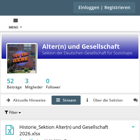
Einloggen | Registrieren
MENÜ
Alter(n) und Gesellschaft
Sektion der Deutschen Gesellschaft für Soziologie
52
3
0
Beiträge
Mitglieder
Follower
Aktuelle Hinweise
Stream
Über die Sektion
Filter
Historie_Sektion Alter(n) und Gesellschaft
2026.xlsx
Auch für nicht registrierte Benutzer sichtbar