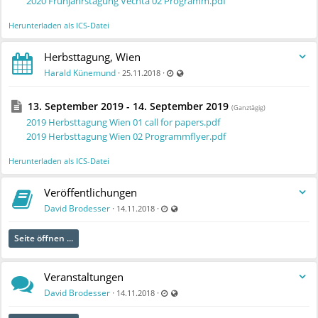
2020 Frühjahrstagung Vechta 02 Programm.pdf
Herunterladen als ICS-Datei
Herbsttagung, Wien
Zuletzt aktualisiert 15.12.2022 - 08:55
Auch für nicht registrierte Benutzer 
Harald Künemund
·
·
25.11.2018
13. September 2019 - 14. September 2019
(Ganztägig)
2019 Herbsttagung Wien 01 call for papers.pdf
2019 Herbsttagung Wien 02 Programmflyer.pdf
Herunterladen als ICS-Datei
Veröffentlichungen
Zuletzt aktualisiert 03.12.2018 - 15:27
Auch für nicht registrierte Benutzer si
David Brodesser
·
·
14.11.2018
Seite öffnen ...
Veranstaltungen
Zuletzt aktualisiert 03.12.2018 - 15:11
Auch für nicht registrierte Benutzer si
David Brodesser
·
·
14.11.2018