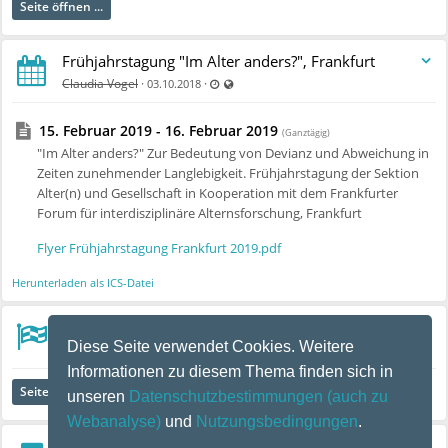
Seite öffnen ...
Frühjahrstagung "Im Alter anders?", Frankfurt
Zuletzt aktualisiert 15.12.2022 - 08:55
Auch für nicht registrierte Benutzer sicht
Claudia Vogel
·
·
03.10.2018
15. Februar 2019 - 16. Februar 2019
(Ganztägig)
"Im Alter anders?" Zur Bedeutung von Devianz und Abweichung in
Zeiten zunehmender Langlebigkeit. Frühjahrstagung der Sektion
Alter(n) und Gesellschaft in Kooperation mit dem Frankfurter
Forum für interdisziplinäre Alternsforschung, Frankfurt
Flyer Frühjahrstagung Frankfurt 2019.pdf
Herunterladen als ICS-Datei
English version
Diese Seite verwendet Cookies. Weitere
Zuletzt aktualisiert 27.08.2019 - 10:23
Auch für nicht registrierte Benutzer si
David Brodesser
·
·
17.04.2018
Informationen zu diesem Thema finden sich in
Seite öffnen ...
unseren
Datenschutzbestimmungen
(auch zu
Webanalyse)
und
Nutzungsbedingungen
.
Leseliste