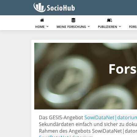
HOME
MEINE FORSCHUNG
PUBLIZIEREN
FOR
For
Das GESIS-Angebot
SowiDataNet|datoriu
Sekundärdaten einfach und sicher zu doku
Rahmen des Angebots SowiDataNet|datori