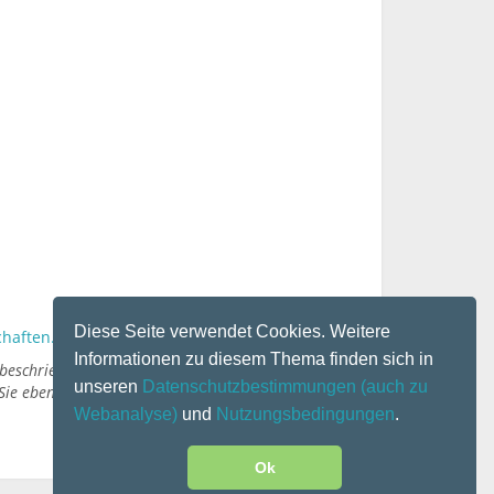
Diese Seite verwendet Cookies. Weitere
chaften.
Informationen zu diesem Thema finden sich in
beschrieben werden. Zudem sollten alle Variablen
unseren
Datenschutzbestimmungen
(auch zu
ie ebenfalls unter:
Webanalyse)
und
Nutzungsbedingungen
.
Ok