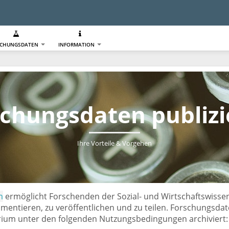
SCHUNGSDATEN
INFORMATION
schungsdaten publizi
Ihre Vorteile & Vorgehen
m
ermöglicht Forschenden der Sozial- und Wirtschaftswissen
mentieren, zu veröffentlichen und zu teilen. Forschungsda
um unter den folgenden Nutzungsbedingungen archiviert