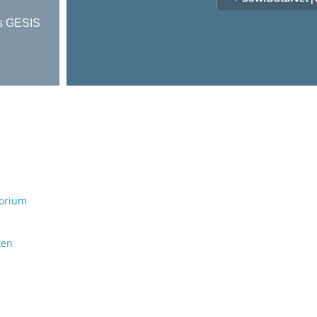
es GESIS
orium
ten