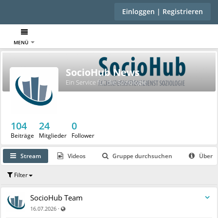
Einloggen | Registrieren
MENÜ
SocioHub News
Ein Service für die Soziologie
104
24
0
Beiträge
Mitglieder
Follower
Stream
Videos
Gruppe durchsuchen
Über
Filter
SocioHub Team
Auch für nicht registrierte Benutzer sichtbar
·
16.07.2026