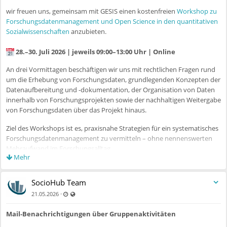
erstmals kennenlernen möchten.
wir freuen uns, gemeinsam mit GESIS einen kostenfreien
Workshop zu
Die Teilnahme ist für alle angemeldeten Kongressteilnehmer*innen
Forschungsdatenmanagement und Open Science in den quantitativen
kostenfrei und über die Kongressplattform
Converia
buchbar.
Sozialwissenschaften
anzubieten.
Weitere Informationen finden Sie auf der
Konferenz-Webseite
28.–30. Juli 2026 | jeweils 09:00–13:00 Uhr | Online
(Workshop 5)
An drei Vormittagen beschäftigen wir uns mit rechtlichen Fragen rund
Unsere Veranstaltungsangebote finden Sie ab sofort auch auf unserer
um die Erhebung von Forschungsdaten, grundlegenden Konzepten der
neuen
Veranstaltungsseite
(Navigation: Information →
Datenaufbereitung und -dokumentation, der Organisation von Daten
Veranstaltungen).
innerhalb von Forschungsprojekten sowie der nachhaltigen Weitergabe
von Forschungsdaten über das Projekt hinaus.
Mit herzlichen Grüßen
Ihr SocioHub-Team
Ziel des Workshops ist es, praxisnahe Strategien für ein systematisches
Forschungsdatenmanagement zu vermitteln – ohne nennenswerten
Mehraufwand im Forschungsalltag.
Mehr
Der Einführungskurs richtet sich an Forschende der
Sozialwissenschaften, die quantitative Forschungsdaten erheben,
SocioHub Team
verarbeiten oder analysieren und ihre Daten sowohl innerhalb des
Zuletzt aktualisiert 21.05.2026 - 12:44
Auch für nicht registrierte Benutzer sichtbar
·
21.05.2026
Projekts effizient nutzen als auch nach Projektabschluss mit anderen
teilen möchten.
Mail-Benachrichtigungen über Gruppenaktivitäten
Weitere Informationen und Registrierung: