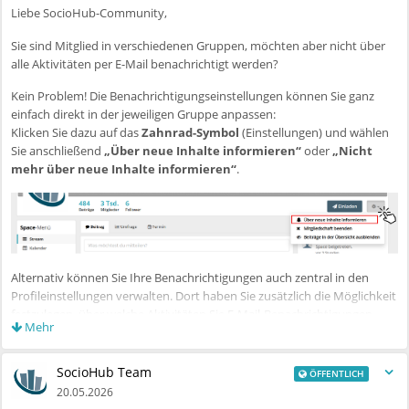
Liebe SocioHub-Community,
https://www.gesis.org/datenservices/daten-managen/schulungen-fdm
Sie sind Mitglied in verschiedenen Gruppen, möchten aber nicht über
Auch für die qualitative Forschung werden wir einen Workshop
alle Aktivitäten per E-Mail benachrichtigt werden?
anbieten. Weitere Informationen folgen bald auf unserer neuen
Veranstaltungsseite
(Navigationsleiste: Informationen →
Kein Problem! Die Benachrichtigungseinstellungen können Sie ganz
Veranstaltungen).
einfach direkt in der jeweiligen Gruppe anpassen:
Klicken Sie dazu auf das
Zahnrad-Symbol
(Einstellungen) und wählen
Herzliche Grüße
Sie anschließend
„Über neue Inhalte informieren“
oder
„Nicht
Ihr SocioHub-Team
mehr über neue Inhalte informieren“
.
Alternativ können Sie Ihre Benachrichtigungen auch zentral in den
Profileinstellungen verwalten. Dort haben Sie zusätzlich die Möglichkeit
festzulegen, über welche Aktivitäten Sie E-Mail-Benachrichtigungen
Mehr
erhalten möchten.
Herzliche Grüße
SocioHub Team
ÖFFENTLICH
Ihr SocioHub-Team
20.05.2026