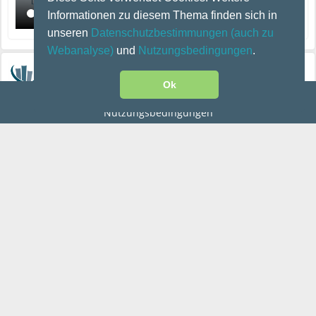
Informationen zu diesem Thema finden sich in
unseren
Datenschutzbestimmungen
(auch zu
Webanalyse)
und
Nutzungsbedingungen
.
SocioHub Team
Auch für nicht registrierte Benutzer sichtbar
·
13.05.2026
Ok
Kontakt
|
Impressum
|
Datenschutz
|
Disclaimer
|
Heute 13–14 Uhr: Webinar „Quantitative Forschungsdaten
Nutzungsbedingungen
managen: Eine Einführung“
Liebe SocioHub-Community,
wir möchten Sie herzlich an unser heutiges
SocioHubLIVE-Webinar
„
Quantitative Forschungsdaten managen: Eine Einführung“
erinnern.
Uhrzeit:
13:00–14:00 Uhr
Die Teilnahme ist kostenfrei, eine vorherige Anmeldung ist nicht
erforderlich. Sie können ganz einfach über den untenstehenden Link
teilnehmen.
In diesem Webinar vermitteln wir die Grundsätze des