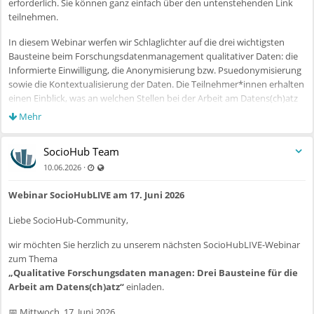
erforderlich. Sie können ganz einfach über den untenstehenden Link
teilnehmen.
In diesem Webinar werfen wir Schlaglichter auf die drei wichtigsten
Bausteine beim Forschungsdatenmanagement qualitativer Daten: die
Informierte Einwilligung, die Anonymisierung bzw. Psuedonymisierung
sowie die Kontextualisierung der Daten. Die Teilnehmer*innen erhalten
einen Einblick, was an welchen Stellen bei der Arbeit am Datens(ch)atz
grundsätzlich zu berücksichtigen ist, welche Fragen und
Mehr
Herausforderungen sich hier insbesondere bei qualitativen
Forschungsdaten stellen und wo sich weitere Informationen und
SocioHub Team
Unterstützungsangebote finden lassen.
Zuletzt aktualisiert 10.06.2026 - 07:12
Auch für nicht registrierte Benutzer sichtbar
·
10.06.2026
Wir freuen uns auf Ihre Teilnahme:
Webinar SocioHubLIVE am 17. Juni 2026
https://uni-koeln.zoom.us/j/99190103798?
pwd=1WsH10E1JdOIMo7382fhT59TT8SBIU.1
Liebe SocioHub-Community,
(Meeting-ID: 991 9010 3798 / Passwort: 466178)
wir möchten Sie herzlich zu unserem nächsten SocioHubLIVE-Webinar
Weitere Veranstaltungen:
https://www.sociohub-
zum Thema
fid.de/p/Veranstaltungen
„Qualitative Forschungsdaten managen: Drei Bausteine für die
Arbeit am Datens(ch)atz“
einladen.
Herzliche Grüße
Ihr SocioHub-Team
📅 Mittwoch, 17. Juni 2026