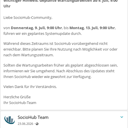
Wichtiger Hinweis: Geplante Wartungsarbeiten ab 9. Juli, 9:00
Ihr SocioHub-Team
Uhr
Liebe SocioHub-Community,
von
Donnerstag, 9. Juli, 9:00 Uhr
, bis
Montag, 13. Juli, 9:00 Uhr
,
führen wir ein geplantes Systemupdate durch.
Während dieses Zeitraums ist SocioHub vorübergehend nicht
erreichbar. Bitte planen Sie Ihre Nutzung nach Möglichkeit vor oder
nach dem Wartungszeitraum.
Sollten die Wartungsarbeiten früher als geplant abgeschlossen sein,
informieren wir Sie umgehend. Nach Abschluss des Updates steht
Ihnen SocioHub wieder wie gewohnt zur Verfügung.
Vielen Dank für Ihr Verständnis.
Herzliche Grüße
Ihr SocioHub-Team
SocioHub Team
Auch für nicht registrierte Benutzer sichtbar
·
23.06.2026