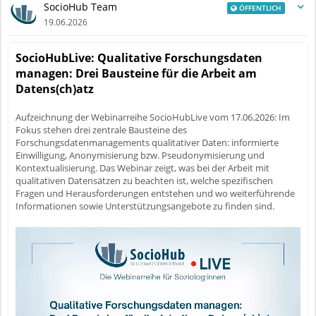
der Sidebar Ihres Newsfeeds oder über die Navigationsleiste unter
SocioHub Team
ÖFFENTLICH
Home.
19.06.2026
Damit möchten wir mehr Transparenz über Forschungsaktivitäten in
der Soziologie schaffen und es Ihnen erleichtern, spannende Projekte
SocioHubLive: Qualitative Forschungsdaten
zu entdecken, Kontakte zu knüpfen und neue Kooperationen
managen: Drei Bausteine für die Arbeit am
anzustoßen.
Datens(ch)atz
Sie möchten mehr darüber erfahren, wie Sie Ihre eigenen
Forschungsaktivitäten auf SocioHub sichtbar machen können? In
Aufzeichnung der Webinarreihe SocioHubLive vom 17.06.2026: Im
unserem nächsten
SocioHubLive Webinar am 15. Juli
stellen wir
Fokus stehen drei zentrale Bausteine des
Forschungsdatenmanagements qualitativer Daten: informierte
Ihnen diese Funktionen vor und zeigen, welche Möglichkeiten sich für
Einwilligung, Anonymisierung bzw. Pseudonymisierung und
die Darstellung und Vernetzung Ihrer Forschungsaktivitäten ergeben.
Kontextualisierung. Das Webinar zeigt, was bei der Arbeit mit
qualitativen Datensätzen zu beachten ist, welche spezifischen
Alle Informationen zu unseren kommenden Veranstaltungen finden Sie
Fragen und Herausforderungen entstehen und wo weiterführende
auf unserer
Veranstaltungsseite
unter Information →
Informationen sowie Unterstützungsangebote zu finden sind.
Veranstaltungen.
Herzliche Grüße
Ihr SocioHub-Team