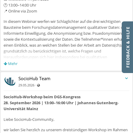
🕐 13:00–14:00 Uhr
📍 Online via Zoom
In diesem Webinar werfen wir Schlaglichter auf die drei wichtigsten
Bausteine beim Forschungsdatenmanagement qualitativer Daten: die
FEEDBACK & HILFE
Informierte Einwilligung, die Anonymisierung bzw. Psuedonymisierung
sowie die Kontextualisierung der Daten. Die Teilnehmer*innen erhalten
einen Einblick, was an welchen Stellen bei der Arbeit am Datens(ch)atz
grundsätzlich zu berücksichtigen ist, welche Fragen und
Herausforderungen sich hier insbesondere bei qualitativen
Forschungsdaten stellen und wo sich weitere Informationen und
Mehr
Unterstützungsangebote finden lassen.
SocioHub Team
Im Anschluss bleibt genügend Zeit für Ihre Fragen und den
Auch für nicht registrierte Benutzer sichtbar
·
gemeinsamen Austausch.
29.05.2026
Die Teilnahme ist kostenfrei und ohne Anmeldung möglich.
SocioHub-Workshop beim DGS-Kongress
https://uni-koeln.zoom.us/j/99190103798?
28. September 2026 | 13:00–16:00 Uhr | Johannes Gutenberg-
pwd=1WsH10E1JdOIMo7382fhT59TT8SBIU.1
Universität Mainz
(Meeting-ID: 991 9010 3798 / Passwort: 466178)
Liebe SocioHub-Community,
Unsere bisherigen aufgezeichneten Webinare können Sie jederzeit in
wir laden Sie herzlich zu unserem dreistündigen Workshop im Rahmen
unserer
Videothek
(Gruppe „SocioHub News“ unter „Videos“)