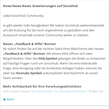
News News News: Erweiterungen auf SocioHub
Liebe SocioHub Community,
es gibt wieder tolle Neuigkeiten! Wir haben SocioHub weiterentwickelt,
um die Nutzung für Sie noch angenehmer zu gestalten und den
Austausch innerhalb unserer Community weiter zu stärken.
Neuer „Feedback & Hilfe“-Button
Ab sofort finden Sie auf der rechten Seite Ihres Bildschirms den neuen
„Feedback & Hilfe“-Button
. Mit einem Klick öffnen sich zwei
Möglichkeiten: Über das
FAQ-Symbol
gelangen Sie direkt zu Antworten
auf häufige Fragen rund um SocioHub. Wenn Sie eine individuelle
Frage, eine Anregung oder ein konkretes Anliegen haben, können Sie
über das
Kontakt-Symbol
unkompliziert eine Nachricht an unser
Team senden.
Mehr Sichtbarkeit für Ihre Forschungsaktivitäten
Auf unserer neuen
Übersichtsseite „Forschungsaktivitäten“
finden Sie
geplante Forschungsvorhaben sowie aktuelle und abgeschlossene
Mehr
Forschungsprojekte aus der Community gebündelt an einem Ort. Sie
erreichen die Seite über den neuen Banner „Forschungsaktivitäten“ in