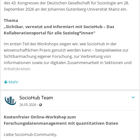
des 43. Kongresses der Deutschen Gesellschaft für Soziologie am 28.
ansehen.
September 2026 an der Johannes Gutenberg-Universität Mainz ein.
Weitere Termine:
Thema
„Sichtbar, vernetzt und informiert mit SocioHub – Das
Juli 2026, 13:00–14:00 Uhr
Kollaborationsportal für alle Soziolog*innen“
Mehr Transparenz in der Soziologie: Forschungsaktivitäten
sichtbar machen mit SocioHub
Im ersten Teil des Workshops zeigen wir, wie SocioHub in der
wissenschaftlichen Praxis genutzt werden kann – beispielsweise zur
Unsere Veranstaltungsangebote finden Sie ab sofort auch auf unserer
Sichtbarmachung eigener Forschung, zur Verbreitung von
neuen
Veranstaltungsseite
(Navigation: Information →
Informationen sowie zur digitalen Zusammenarbeit in Sektionen und
Veranstaltungen).
Arbeitskreisen.
Herzliche Grüße
Im zweiten Teil des Workshops richten wir den Fokus auf das
Mehr
Ihr SocioHub-Team
Forschungsdatenmanagement qualitativer Daten. Wir zeigen, wie
Forschungsdatenmanagement und die Vorbereitung des Data Sharings
SocioHub Team
zu selbstverständlichen Bestandteilen soziologischer
Auch für nicht registrierte Benutzer sichtbar
·
Forschungsprozesse werden können und wie Soziolog*innen dabei
26.05.2026
durch vielfältige Beratungs- und Informationsangebote via SocioHub
Kostenfreier Online-Workshop zum
unterstützt werden.
Forschungsdatenmanagement mit quantitativen Daten
Die Veranstaltung richtet sich an alle – unabhängig davon, ob Sie
Liebe SocioHub-Community,
SocioHub bereits aktiv nutzen oder die Plattform und ihre Services