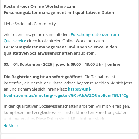
Kostenfreier Online-Workshop zum
Forschungsdatenmanagement mit qualitativen Daten
Liebe SocioHub-Community,
wir freuen uns, gemeinsam mit dem
Forschungsdatenzentrum
Qualiservice
einen kostenfreien Online-Workshop zum
Forschungsdatenmanagement und Open Science in den
qualitativen Sozialwissenschaften
anzubieten.
03. – 04. September 2026 | jeweils 09:00 – 13:00 Uhr | online
Die Registrierung ist ab sofort geöffnet.
Die Teilnahme ist
kostenfrei, die Anzahl der Plätze jedoch begrenzt. Melden Sie sich jetzt
an und sichern Sie sich Ihren Platz:
https://uni-
koeln.zoom.us/meeting/register/GXpAlcWZQUepBcmTBL14Cg
In den qualitativen Sozialwissenschaften arbeiten wir mit vielfältigen,
komplexen und vergleichsweise unstrukturierten Forschungsdaten
und -materialien. Diese Daten sind i.d.R. nicht nur stark
kontextgebunden, sondern auch sehr reichhaltig, u.a. weil sie meistens
Mehr
personenbezogene und zum Teil sensible Informationen über
Menschen enthalten. Die Erhebung, Verarbeitung und Sicherung