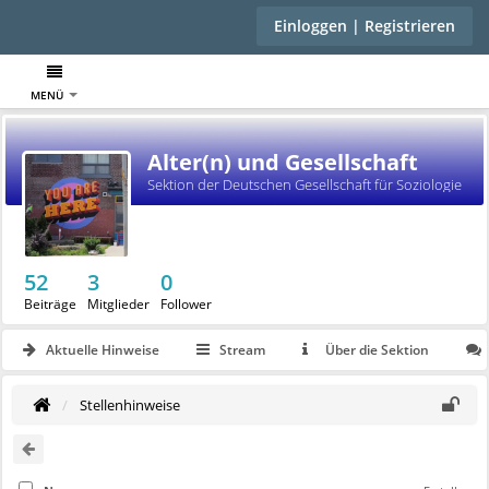
Einloggen | Registrieren
MENÜ
Alter(n) und Gesellschaft
Sektion der Deutschen Gesellschaft für Soziologie
52
3
0
Beiträge
Mitglieder
Follower
Aktuelle Hinweise
Stream
Über die Sektion
Stellenhinweise