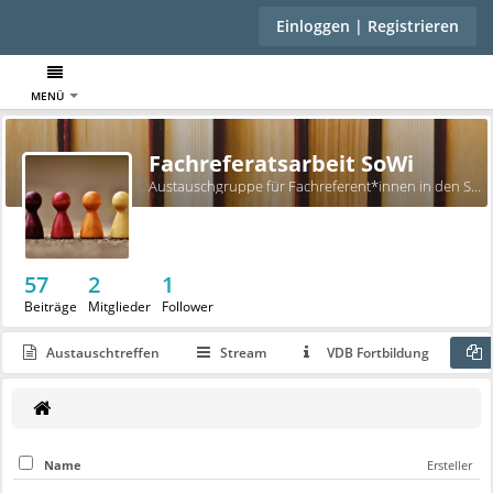
Einloggen | Registrieren
MENÜ
Fachreferatsarbeit SoWi
Austauschgruppe für Fachreferent*innen in den Sozialwissenschaften
57
2
1
Beiträge
Mitglieder
Follower
Austauschtreffen
Stream
VDB Fortbildung
Name
Ersteller