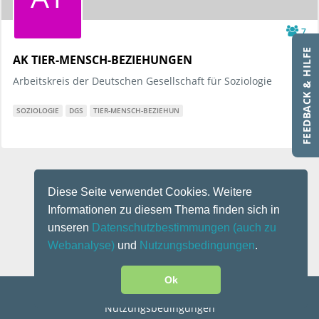
7
FEEDBACK & HILFE
AK TIER-MENSCH-BEZIEHUNGEN
Arbeitskreis der Deutschen Gesellschaft für Soziologie
SOZIOLOGIE
DGS
TIER-MENSCH-BEZIEHUN
Diese Seite verwendet Cookies. Weitere
Informationen zu diesem Thema finden sich in
unseren
Datenschutzbestimmungen
(auch zu
Webanalyse)
und
Nutzungsbedingungen
.
Ok
Kontakt
|
Impressum
|
Datenschutz
|
Disclaimer
|
Nutzungsbedingungen